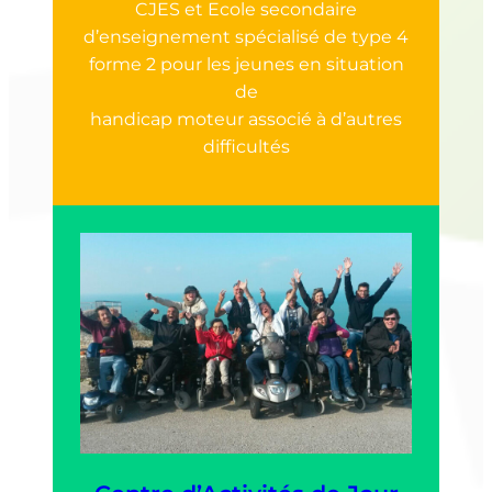
CJES et Ecole secondaire
d’enseignement spécialisé de type 4
forme 2 pour les jeunes en situation
de
handicap moteur associé à d’autres
difficultés